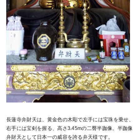
長蓮寺弁財天は、黄金色の木彫で左手には宝珠を乗せ、
右手には宝剣を握る、高さ3.45mの二臀半跏像。半跏像
弁財天として日本一の威容を誇る弁天様です。