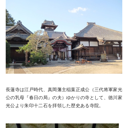
長蓮寺は江戸時代、真岡藩主稲葉正成公（三代将軍家光
公の乳母『春日の局』の夫）ゆかりの寺として、徳川家
光公より朱印十二石を拝領した歴史ある寺院。