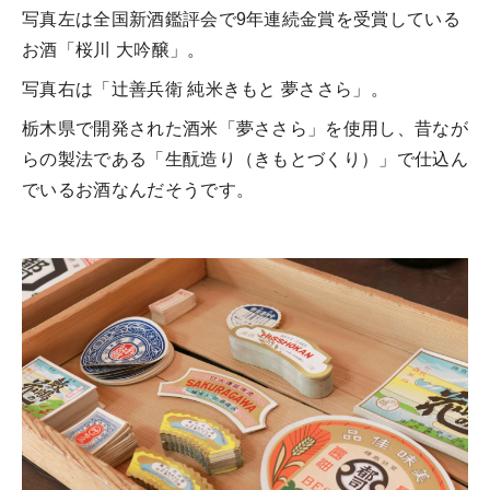
写真左は全国新酒鑑評会で9年連続金賞を受賞している
お酒「桜川 大吟醸」。
写真右は「辻善兵衛 純米きもと 夢ささら」。
栃木県で開発された酒米「夢ささら」を使用し、昔なが
らの製法である「生酛造り（きもとづくり）」で仕込ん
でいるお酒なんだそうです。