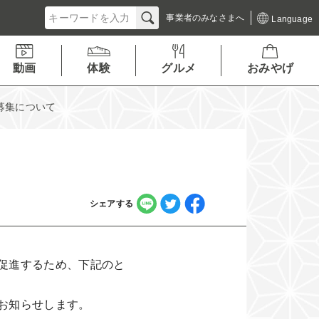
事業者の
みなさまへ
Language
動画
体験
グルメ
おみやげ
募集について
シェアする
促進するため、下記のと
お知らせします。