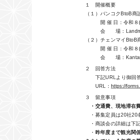
１ 開催概要
（１）バンコクBtoB商
開 催 日：令和８(2
会 場：Landmark
（２）チェンマイBtoB
開 催 日：令和８(2
会 場：Kantary Hil
２ 回答方法
下記URLより御回答
URL：
https://for
３ 留意事項
・交通費、現地滞在
・募集定員は20社2
・商談会の詳細は下記
・
昨年度まで観光関