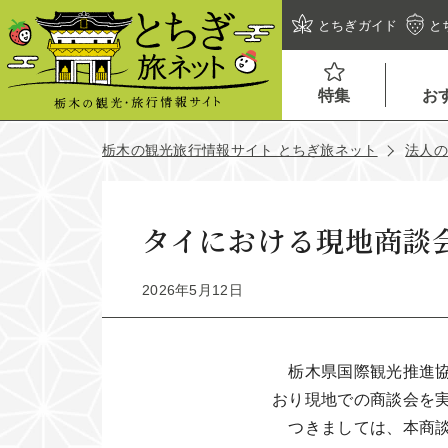
とちぎガイド
と
特集
お
栃木の観光旅行情報サイト とちぎ旅ネット
法人
タイにおける現地商談
2026年5月12日
栃木県国際観光推進協
おり現地での商談会を
つきましては、本商談