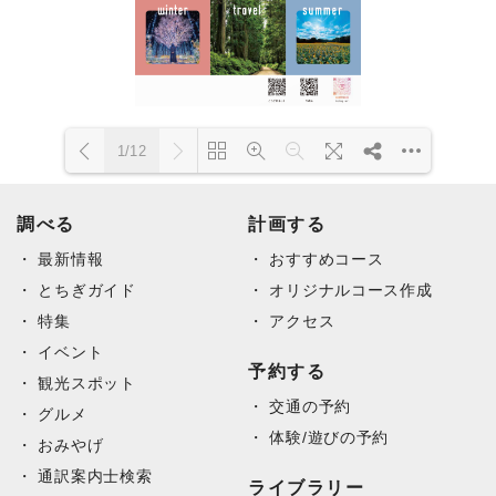
1/12
DearFlip: 読み込み中 PDF
調べる
Please wait while flipbook is
計画する
100% ...
loading. For more related info,
最新情報
FAQs and issues please refer
おすすめコース
to documentation.
とちぎガイド
オリジナルコース作成
特集
アクセス
イベント
予約する
観光スポット
交通の予約
グルメ
体験/遊びの予約
おみやげ
通訳案内士検索
ライブラリー