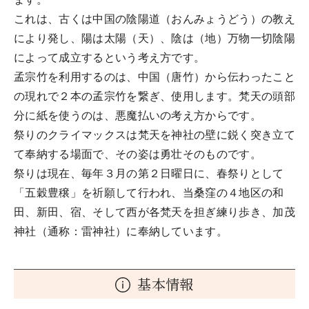
これは、古くは中国の陰陽道（おんみょうどう）の教え
により発し、陽は太陽（天）、陰は（地）万物一切陰陽
によって成立するという考え方です。
孟宗竹を利用するのは、中国（唐竹）から伝わったこと
の現れで２本の孟宗竹を繋ぎ、使用します。梵天の頭部
分に紙を使うのは、悪魔払いの考え方からです。
祭りのクライマックスは梵天を神社の壁に鋭く突き立て
て奉納する場面で、その姿は勇壮そのものです。
祭りは現在、毎年３月の第２日曜日に、春祭りとして
「五穀豊穣」を祈願して行われ、当桑窪の４地区の和
田、新田、宿、そして西が各梵天を担ぎ練り歩き、加茂
神社（通称：雷神社）に奉納しています。
基本情報