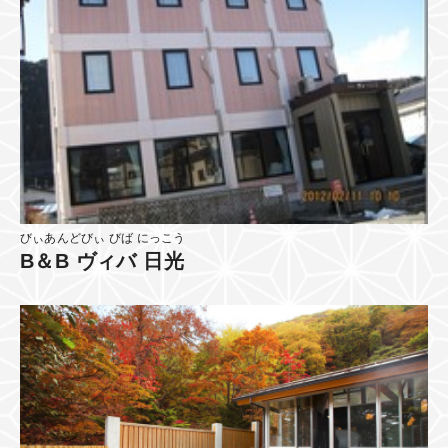
びぃあんどびぃ びば にっこう
B＆B ヴィバ 日光