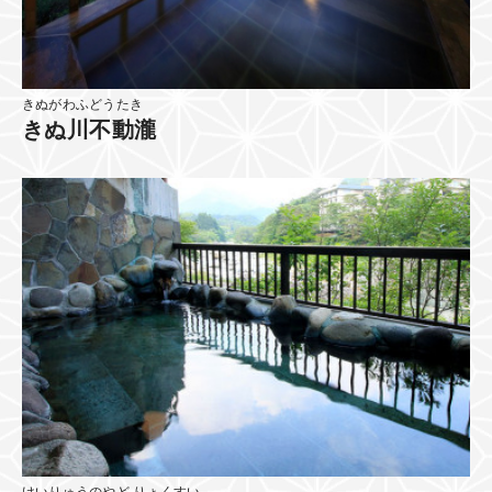
きぬがわふどうたき
きぬ川不動瀧