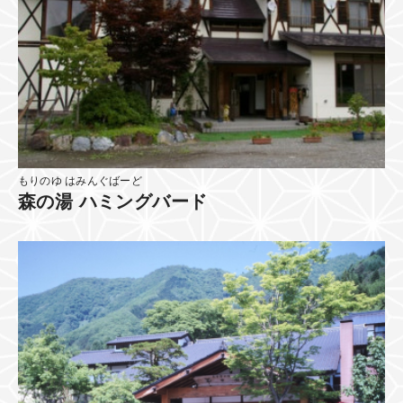
もりのゆ はみんぐばーど
森の湯 ハミングバード