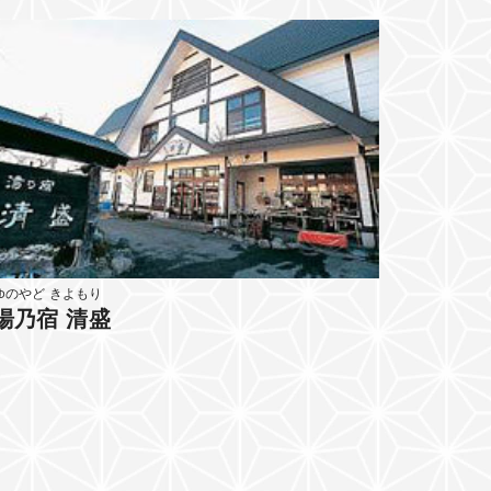
ゆのやど きよもり
湯乃宿 清盛