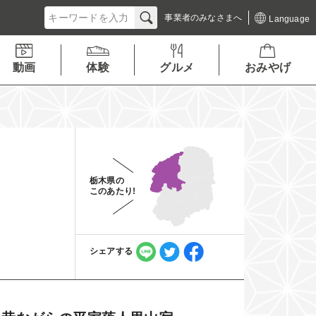
事業者の
みなさまへ
Language
動画
体験
グルメ
おみやげ
栃木県の
このあたり!
シェアする