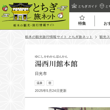
とちぎガイド
と
特集
お
栃木の観光旅行情報サイト とちぎ旅ネット
観光
ゆにしかわかんほんかん
湯西川館本館
日光市
温泉
宿
2025年5月24日更新