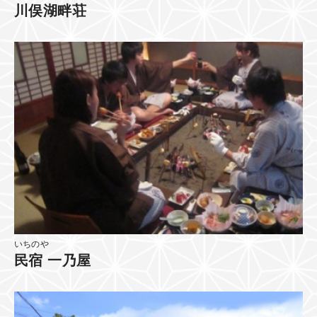
川俣湖畔荘
いちのや
民宿 一乃屋