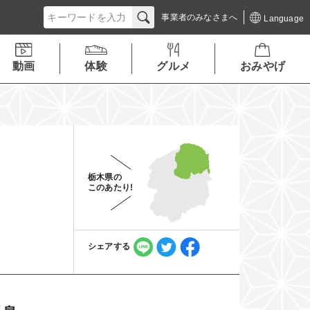
事業者の
みなさまへ
Language
動画
体験
グルメ
おみやげ
栃木県の
このあたり!
シェアする