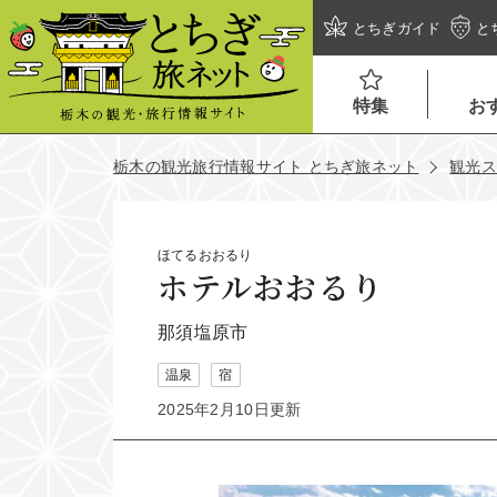
とちぎガイド
と
特集
お
栃木の観光旅行情報サイト とちぎ旅ネット
観光
ほてるおおるり
ホテルおおるり
那須塩原市
温泉
宿
2025年2月10日更新