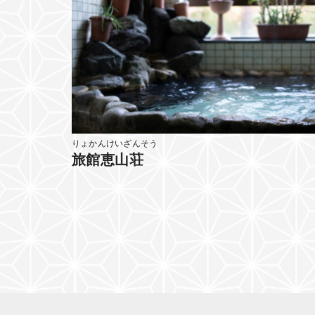
りょかんけいざんそう
旅館恵山荘