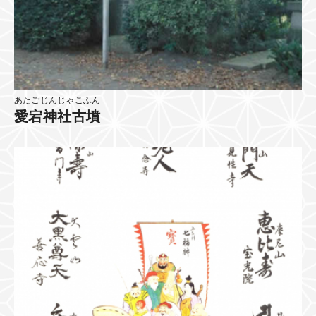
あたごじんじゃこふん
愛宕神社古墳