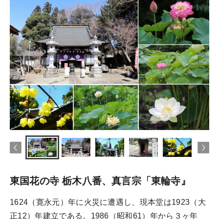
東国花の寺 栃木八番、真言宗「東輪寺』
1624（寛永元）年に火災に遭遇し、現本堂は1923（大
正12）年建立である。1986（昭和61）年から３ヶ年