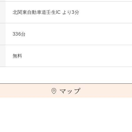
北関東自動車道壬生IC より3分
336台
無料
マップ