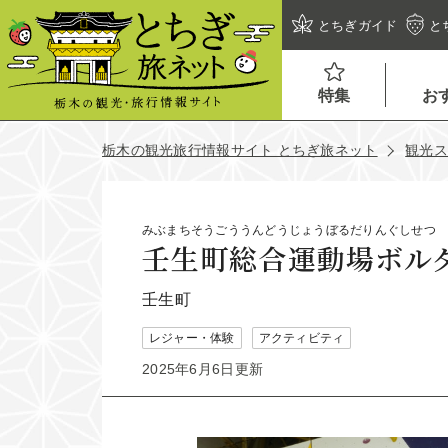
とちぎガイド
と
特集
お
栃木の観光旅行情報サイト とちぎ旅ネット
観光
みぶまちそうごううんどうじょうぼるだりんぐしせつ
壬生町総合運動場ボル
壬生町
レジャー・体験
アクティビティ
2025年6月6日更新