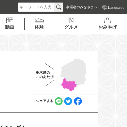
事業者の
みなさまへ
Language
動画
体験
グルメ
おみやげ
栃木県の
このあたり!
シェアする