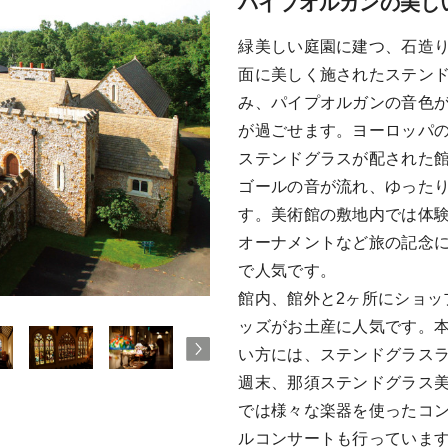
パイプオルガンの美し
緑美しい庭園に建つ、石造
面に美しく施されたステン
み、パイプオルガンの音色
が過ごせます。ヨーロッパ
ステンドグラスが配された
ゴールの音が流れ、ゆった
す。美術館の敷地内では体
オーナメントなど旅の記念
で人気です。
館内、館外と2ヶ所にショッ
ッズがお土産に人気です。
い方には、ステンドグラス
週末、那須ステンドグラス
では様々な楽器を使ったコ
ルコンサートも行っていま