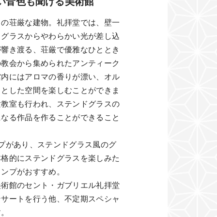
い音色も聞ける美術館
りの荘厳な建物。礼拝堂では、壁一
ドグラスからやわらかい光が差し込
が響き渡る、荘厳で優雅なひととき
の教会から集められたアンティーク
館内にはアロマの香りが漂い、オル
りとした空間を楽しむことができま
験教室も行われ、ステンドグラスの
になる作品を作ることができること
プがあり、ステンドグラス風のグ
本格的にステンドグラスを楽しみた
ランプがおすすめ。
美術館のセント・ガブリエル礼拝堂
ンサートを行う他、不定期スペシャ
す。