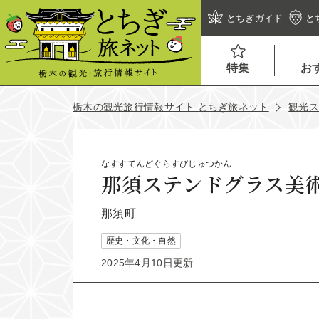
とちぎガイド
と
特集
お
栃木の観光旅行情報サイト とちぎ旅ネット
観光
なすすてんどぐらすびじゅつかん
那須ステンドグラス美
那須町
歴史・文化・自然
2025年4月10日更新