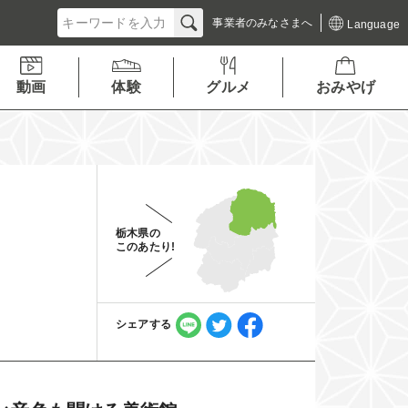
事業者の
みなさまへ
Language
動画
体験
グルメ
おみやげ
栃木県の
このあたり!
シェアする