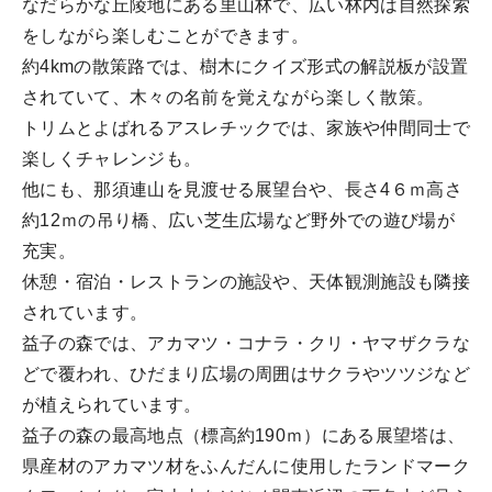
なだらかな丘陵地にある里山林で、広い林内は自然探索
をしながら楽しむことができます。
約4kmの散策路では、樹木にクイズ形式の解説板が設置
されていて、木々の名前を覚えながら楽しく散策。
トリムとよばれるアスレチックでは、家族や仲間同士で
楽しくチャレンジも。
他にも、那須連山を見渡せる展望台や、長さ4６ｍ高さ
約12ｍの吊り橋、広い芝生広場など野外での遊び場が
充実。
休憩・宿泊・レストランの施設や、天体観測施設も隣接
されています。
益子の森では、アカマツ・コナラ・クリ・ヤマザクラな
どで覆われ、ひだまり広場の周囲はサクラやツツジなど
が植えられています。
益子の森の最高地点（標高約190ｍ）にある展望塔は、
県産材のアカマツ材をふんだんに使用したランドマーク