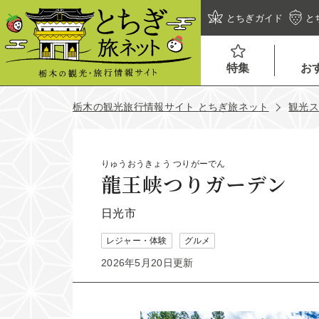
とちぎガイド
と
特集
お
栃木の観光旅行情報サイト とちぎ旅ネット
観光
りゅうおうきょう つりがーでん
龍王峡つりガーデン
日光市
レジャー・体験
グルメ
2026年5月20日更新