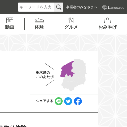
事業者の
みなさまへ
Language
動画
体験
グルメ
おみやげ
栃木県の
このあたり!
シェアする