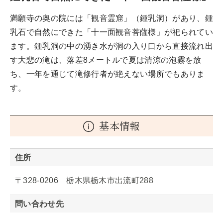
満願寺の奥の院には「観音霊窟」（鍾乳洞）があり、鍾
乳石で自然にできた「十一面観音菩薩様」が祀られてい
ます。鍾乳洞の中の湧き水が洞の入り口から直接流れ出
す大悲の滝は、落差8メートルで夏は清涼の泡霧を放
ち、一年を通じて滝修行者が絶えない場所でもありま
す。
基本情報
住所
〒328-0206 栃木県栃木市出流町288
問い合わせ先