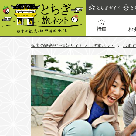
とちぎガイド
と
特集
お
栃木の観光旅行情報サイト とちぎ旅ネット
おす