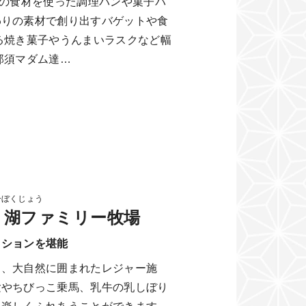
須の食材を使った調理パンや菓子パ
わりの素材で創り出すバゲットや食
る焼き菓子やうんまいラスクなど幅
那須マダム達…
ーぼくじょう
う湖ファミリー牧場
クションを堪能
る、大自然に囲まれたレジャー施
験やちびっこ乗馬、乳牛の乳しぼり