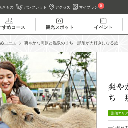
0
アクセス
マイプラン
ちぎもの
パンフレット
すすめコース
観光スポット
イベント
すめコース
爽やかな高原と温泉のまち 那須が大好きになる旅
爽や
ち 
那須エリ
大自然が