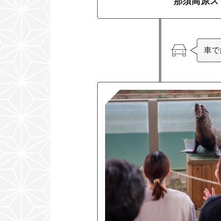
那須高原ス
車で