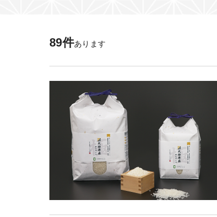
全て
89件
日光市（日光）
あります
日光市（鬼怒川・
日光市（湯西川・
日光市（今市）
日光市（足尾）