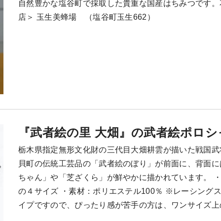
自然豊かな塩谷町で採取した貴重な国産はちみつです。
店＞ 玉生美蜂場 （塩谷町玉生662）
『武者絵の里 大畑』の武者絵ポロシ
栃木県指定無形文化財の三代目大畑耕雲が描いた戦国武
貝町の伝統工芸品の「武者絵のぼり」が前面に、背面に
ちゃん」や「芝ざくら」が鮮やかに描かれています。 ・カ
の４サイズ ・素材：ポリエステル100％ ※レーシン
イプですので、ぴったり感が苦手の方は、ワンサイズ上