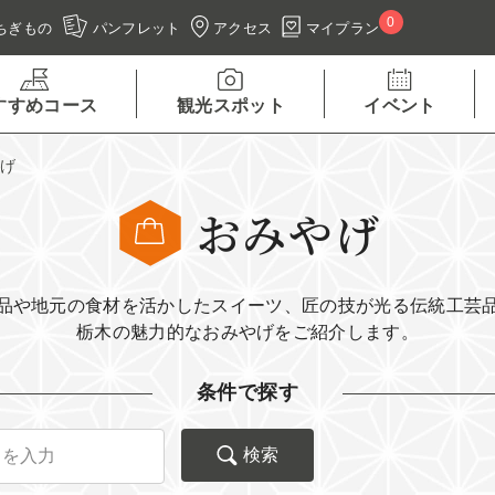
0
アクセス
マイプラン
ちぎもの
パンフレット
すすめコース
観光スポット
イベント
やげ
おみやげ
品や地元の食材を活かしたスイーツ、匠の技が光る伝統工芸
栃木の魅力的なおみやげをご紹介します。
条件で探す
検索