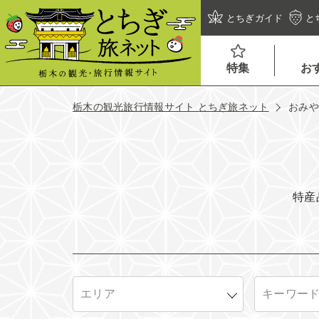
とちぎガイド
と
特集
お
栃木の観光旅行情報サイト とちぎ旅ネット
おみ
特産