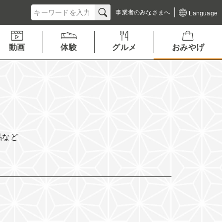
事業者の
みなさまへ
Language
動画
体験
グルメ
おみやげ
品など