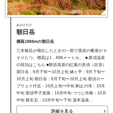
あさひだけ
朝日岳
標高1896mの朝日岳
三本槍岳が噴出したときの一部で黒岩の断崖がそ
そりたつ。標高は1，896メートル。 ★那須温泉
の宿泊はこちら ■那須高原の紅葉の見頃（目安）
茶臼岳：9月下旬〜10月上旬 姥ヶ平：9月下旬〜
10月上旬 朝日岳：9月下旬〜10月上旬 那須ロー
プウェイ付近：10月上旬〜中旬 駒止の滝：10月
中旬 那須甲子道路：10月中旬 つつじ吊橋：10月
中旬 殺生石：10月中旬〜下旬 湯本温泉…
詳細を見る