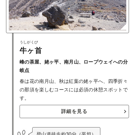
うしがくび
牛ヶ首
峰の茶屋、姥ヶ平、南月山、ロープウェイへの分
岐点
春は花の南月山、秋は紅葉の姥ヶ平へ、四季折々
の那須を楽しむコースには必須の休憩スポットで
す。
詳細を見る
登山道徒歩約30分（平坦）