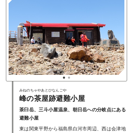
1
2
みねのちゃやあとひなんごや
峰の茶屋跡避難小屋
茶臼岳、三斗小屋温泉、朝日岳への分岐点にある
避難小屋
東は関東平野から福島県白河市周辺、西は会津地