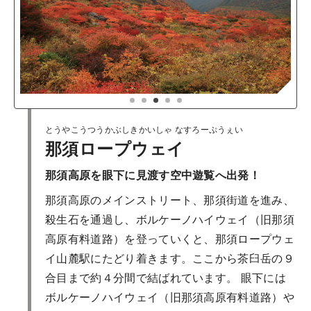
1
2
3
4
5
とうやこうつうかぶしきかいしゃ なすろーぷうぇい
那須ロープウェイ
那須高原を眼下に見渡す空中遊覧へ出発！
那須高原のメインストリート、那須街道を進み、
殺生石を通過し、ボルケーノハイウェイ（旧那須
高原有料道路）を登っていくと、那須ロープウェ
イ山麓駅にたどり着きます。ここから茶臼岳の９
合目まで約４分間で結ばれています。 眼下には
ボルケーノハイウェイ（旧那須高原有料道路）や