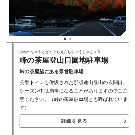
1
2
みねのちゃやとざんぐちえんちちゅうしゃじょう
峰の茶屋登山口園地駐車場
峠の茶屋脇にある県営駐車場
公衆トイレも併設された那須連山登山の玄関口。
シーズン中は満車になることがありますのでご注
意ください。（峠の茶屋駐車場とも呼ばれていま
す）
詳細を見る