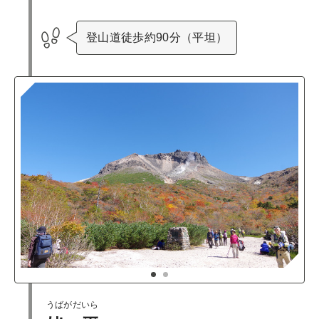
登山道徒歩約90分（平坦）
1
2
うばがだいら