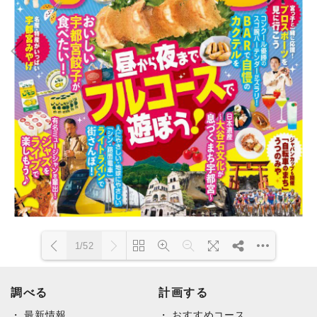
1/52
DearFlip: 読み込み中 PDF
調べる
Please wait while flipbook is
計画する
100% ...
loading. For more related info,
最新情報
FAQs and issues please refer
おすすめコース