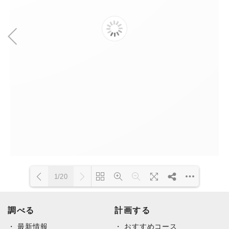
1/20
DearFlip: 読み込み中 PDF
調べる
Please wait while flipbook is
計画する
100% ...
loading. For more related info,
最新情報
FAQs and issues please refer
おすすめコース