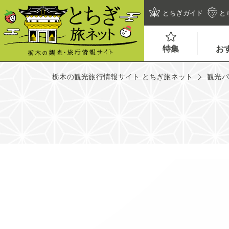
とちぎガイド
と
特集
お
栃木の観光旅行情報サイト とちぎ旅ネット
観光