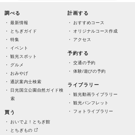
DearFlip: 読み込み中 PDF
調べる
Please wait while flipbook is
計画する
100% ...
loading. For more related info,
最新情報
FAQs and issues please refer
おすすめコース
to documentation.
とちぎガイド
オリジナルコース作成
特集
アクセス
イベント
予約する
観光スポット
交通の予約
グルメ
体験/遊びの予約
おみやげ
通訳案内士検索
ライブラリー
日光国立公園自然ガイド検
観光動画ライブラリー
索
観光パンフレット
フォトライブラリー
買う
おいでよ！とちぎ館
とちぎもの