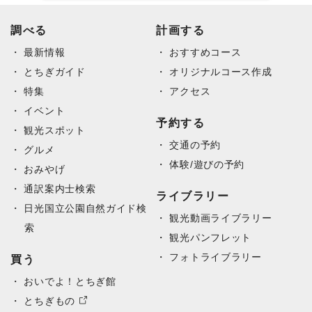
DearFlip: 読み込み中 PDF
調べる
Please wait while flipbook is
計画する
100% ...
loading. For more related info,
最新情報
FAQs and issues please refer
おすすめコース
to documentation.
とちぎガイド
オリジナルコース作成
特集
アクセス
イベント
予約する
観光スポット
交通の予約
グルメ
体験/遊びの予約
おみやげ
通訳案内士検索
ライブラリー
日光国立公園自然ガイド検
観光動画ライブラリー
索
観光パンフレット
フォトライブラリー
買う
おいでよ！とちぎ館
とちぎもの