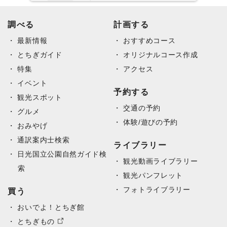
DearFlip: 読み込み中 PDF
調べる
Please wait while flipbook is
計画する
100% ...
loading. For more related info,
最新情報
FAQs and issues please refer
おすすめコース
to documentation.
とちぎガイド
オリジナルコース作成
特集
アクセス
イベント
予約する
観光スポット
交通の予約
グルメ
体験/遊びの予約
おみやげ
通訳案内士検索
ライブラリー
日光国立公園自然ガイド検
観光動画ライブラリー
索
観光パンフレット
フォトライブラリー
買う
おいでよ！とちぎ館
とちぎもの