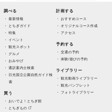
DearFlip: 読み込み中 PDF
調べる
Please wait while flipbook is
計画する
100% ...
loading. For more related info,
最新情報
FAQs and issues please refer
おすすめコース
to documentation.
とちぎガイド
オリジナルコース作成
特集
アクセス
イベント
予約する
観光スポット
交通の予約
グルメ
体験/遊びの予約
おみやげ
通訳案内士検索
ライブラリー
日光国立公園自然ガイド検
観光動画ライブラリー
索
観光パンフレット
フォトライブラリー
買う
おいでよ！とちぎ館
とちぎもの