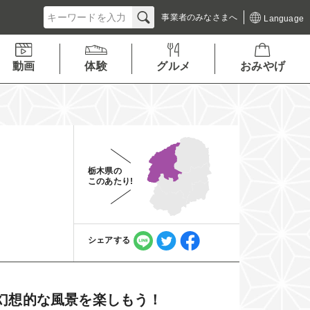
事業者の
みなさまへ
Language
動画
体験
グルメ
おみやげ
栃木県の
このあたり!
シェアする
幻想的な風景を楽しもう！