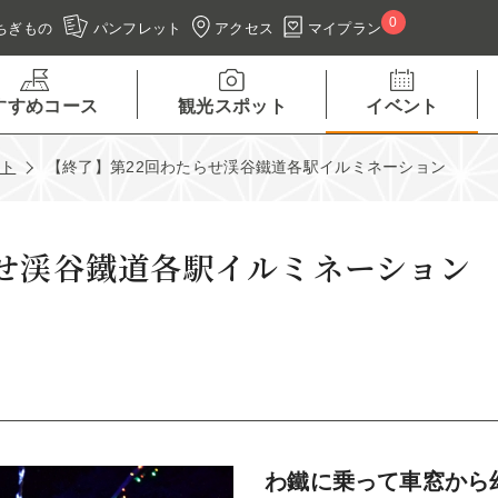
0
アクセス
マイプラン
ちぎもの
パンフレット
すすめコース
観光スポット
イベント
ント
【終了】第22回わたらせ渓谷鐵道各駅イルミネーション
らせ渓谷鐵道各駅イルミネーション
わ鐵に乗って車窓から