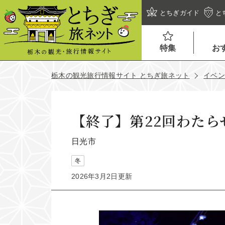
とちぎガイド
と
特集
お
栃木の観光旅行情報サイト とちぎ旅ネット
イベ
【終了】第22回わた
日光市
冬
2026年3月2日更新