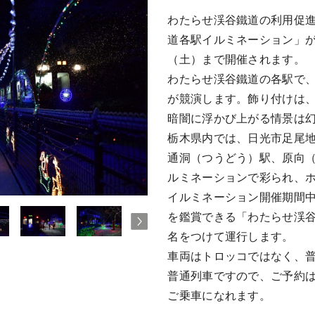
わたらせ渓谷鐵道の利用促
道各駅イルミネーション」が
（土）まで開催されます。
わたらせ渓谷鐵道の各駅で
が競演します。飾り付けは
暗闇に浮かび上がる情景は
栃木県内では、日光市足尾
通洞（つうどう）駅、原向
ルミネーションで彩られ、
イルミネーション開催期間
を鑑賞できる「わたらせ渓
名をつけて運行します。
車両はトロッコではなく、
普通列車ですので、ご予約
ご乗車になれます。