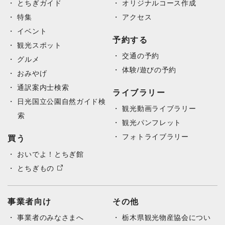
とちぎガイド
オリジナルコース作成
特集
アクセス
イベント
予約する
観光スポット
交通の予約
グルメ
体験/遊びの予約
おみやげ
通訳案内士検索
ライブラリー
日光国立公園自然ガイド検
観光動画ライブラリー
索
観光パンフレット
フォトライブラリー
買う
おいでよ！とちぎ館
とちぎもの
事業者向け
その他
事業者のみなさまへ
栃木県観光物産協会につい