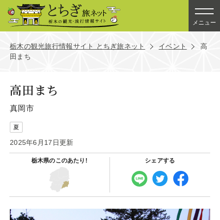
メニュー
栃木の観光旅行情報サイト とちぎ旅ネット
イベント
高
田まち
高田まち
真岡市
夏
2025年6月17日更新
栃木県の
このあたり!
シェアする