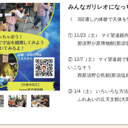
みんなガリレオになっ
《 3回通しの体験で天体を
① 11/23（土） マイ望遠
那須野が原博物館(那須塩原
② 12/7（土） マイ望遠
いこなそう
西那須野公民館(那須塩原市太
③ 1/4（土） いろいろな
ふれあいの丘天文館(大田原市