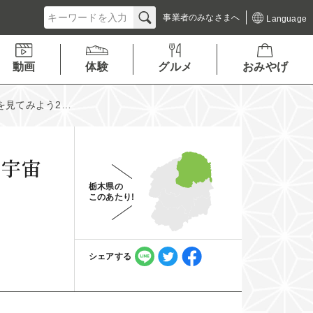
事業者の
みなさまへ
Language
動画
体験
グルメ
おみやげ
を見てみよう2…
て宇宙
栃木県の
このあたり!
シェアする