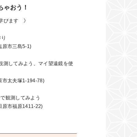
ちゃおう！
学びます 》
鏡作り
市三島5-1)
鏡で観測してみよう、マイ望遠鏡を使
夫塚1-194-78)
方法で観測してみよう
福原1411-22)