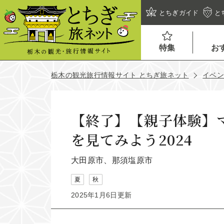
とちぎガイド
と
特集
お
栃木の観光旅行情報サイト とちぎ旅ネット
イベ
【終了】【親子体験】
を見てみよう2024
大田原市、那須塩原市
夏
秋
2025年1月6日更新