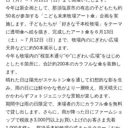
今年は新企画として、那須塩原市の有志の子どもたち約
50名が参加する「こども未来牧場アート傘」企画を実
施します。子どもたちが「好きな千本松牧場」をテーマ
に透明傘へ絵を描き、完成したアート傘を６月13日
（土）～７月12日（日）まで、牧場内のにぎわい広場
天井などに約50本展示します。
今年も牧場内の"桜並木通り"や"にぎわい広場"をはじめ
とした６箇所に、合計約200本のカラフルな傘を装飾し
ます。
晴れた日は陽光がスケルトン傘を通して幻想的な影を生
み、雨の日には鮮やかな色がより一層映え、雨天晴天に
かかわらずフォトジェニックな景観が楽しめます。
期間中は雨の日限定で、来場者の方にカラフル傘を無料
で貸し出します。さらに、雨が降った日にファームショ
ップで税抜き3,000円以上お買い上げのお客さま先着
1,000名様へ、那須千本松牧場公式キャラクター「おか