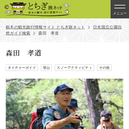
メニュー
栃木の観光旅行情報サイト とちぎ旅ネット
日光国立公園自
然ガイド検索
森田 孝道
森田 孝道
ネイチャーガイド
登山
スノーアクティビティ
その他