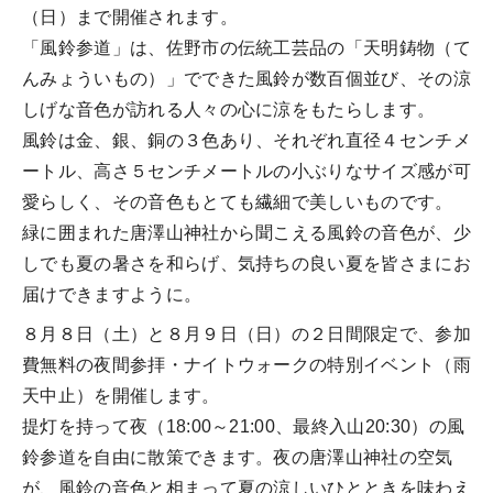
（日）まで開催されます。
「風鈴参道」は、佐野市の伝統工芸品の「天明鋳物（て
んみょういもの）」でできた風鈴が数百個並び、その涼
しげな音色が訪れる人々の心に涼をもたらします。
風鈴は金、銀、銅の３色あり、それぞれ直径４センチメ
ートル、高さ５センチメートルの小ぶりなサイズ感が可
愛らしく、その音色もとても繊細で美しいものです。
緑に囲まれた唐澤山神社から聞こえる風鈴の音色が、少
しでも夏の暑さを和らげ、気持ちの良い夏を皆さまにお
届けできますように。
８月８日（土）と８月９日（日）の２日間限定で、参加
費無料の夜間参拝・ナイトウォークの特別イベント（雨
天中止）を開催します。
提灯を持って夜（18:00～21:00、最終入山20:30）の風
鈴参道を自由に散策できます。夜の唐澤山神社の空気
が、風鈴の音色と相まって夏の涼しいひとときを味わえ