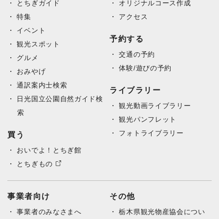
とちぎガイド
オリジナルコース作成
特集
アクセス
イベント
予約する
観光スポット
交通の予約
グルメ
体験/遊びの予約
おみやげ
通訳案内士検索
ライブラリー
日光国立公園自然ガイド検
観光動画ライブラリー
索
観光パンフレット
フォトライブラリー
買う
おいでよ！とちぎ館
とちぎもの
事業者向け
その他
事業者のみなさまへ
栃木県観光物産協会につい