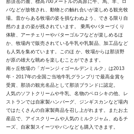
那須岳の麓、標高700メートルの高原に牛、馬、羊、ロ
バなどが放牧され、動物との触れ合いが楽しめる観光牧
場。昔からある牧場の姿を損なわぬよう、できる限り自
然のままの姿が残されています。 乗馬やバターづくり
体験、アーチェリーやパターゴルフなどが楽しめるほ
か、牧場内で販売されている牛乳や乳製品、加工品など
も人気を集めています。このほ か、牧場からは那須野
が原の雄大な眺めを楽しむことができます。
南ヶ丘牧場の「ガーンジィゴールデンミルク」は2013
年・2017年の全国ご当地牛乳グランプリで最高金賞を
受賞、那須の観光名品として那須ブランドに認定。
人気のソフトクリームや牛乳、名物のペロシキの他、レ
ストランでは自家製ハンバーグ、ジンギスカンなど場内
ではたくさんの自家製商品を召し上がれます。またお土
産品で、アイスクリームや人気のミルクジャム、ぬるチ
ーズ、自家製スイーツやパンなども購入できます。