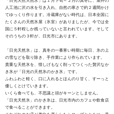
「日光天然天然氷」は１月下旬～２月の真冬に、屋外の
人工池に沢の水を引き入れ、自然の寒さで約２週間かけ
てゆっくり作ります。冷蔵庫がない時代は、日本全国に
たくさんの天然氷屋（氷室）がありましたが、今では全
国に５軒程しか残っていないと言われています。そして
そのうちの３軒が、日光市にあります。
「日光天然氷」は、真冬の一番寒い時期に毎日、氷の上
の雪などを取り除き、手作業により作られています。
貴重な天然氷を、惜しげもなく削ってつくった贅沢なか
き氷が「日光の天然氷のかき氷」です。
ふわふわと軽く、口に入れるとほんのり甘く、すーっと
優しくとけていきます。
いくら食べても、不思議と頭がキーンとしません。
「日光天然氷」のかき氷は、日光市内のカフェや飲食店
で食べることができます。