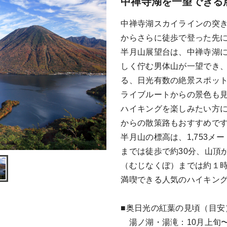
中禅寺湖を一望できる
中禅寺湖スカイラインの突
からさらに徒歩で登った先
半月山展望台は、中禅寺湖
しく佇む男体山が一望でき
る、日光有数の絶景スポッ
ライブルートからの景色も
ハイキングを楽しみたい方
からの散策路もおすすめで
半月山の標高は、1,753
までは徒歩で約30分、山頂
（むじなくぼ）までは約１
満喫できる人気のハイキン
■奥日光の紅葉の見頃（目安
湯ノ湖・湯滝：10月上旬