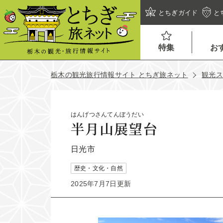
とちぎガイド
と
特集
お
栃木の観光旅行情報サイト とちぎ旅ネット
観光
はんげつさんてんぼうだい
半月山展望台
日光市
歴史・文化・自然
2025年7月7日更新