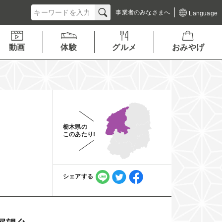
事業者の
みなさまへ
Language
動画
体験
グルメ
おみやげ
栃木県の
このあたり!
シェアする