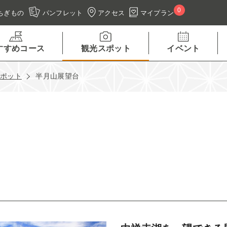
0
アクセス
マイプラン
ちぎもの
パンフレット
すすめコース
観光スポット
イベント
スポット
半月山展望台