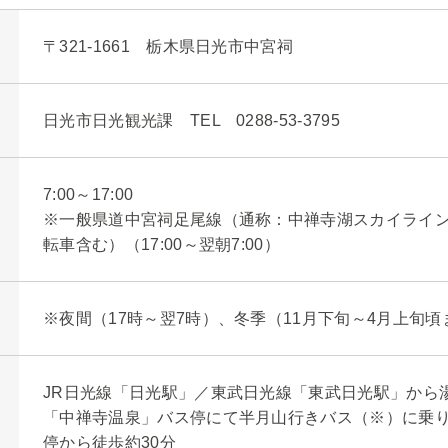
〒321-1661 栃木県日光市中宮祠
日光市日光観光課 TEL 0288-53-3795
7:00～17:00
※一般県道中宮祠足尾線（通称：中禅寺湖スカイライ
転車含む）（17:00～翌朝7:00）
※夜間（17時～翌7時）、冬季（11月下旬～4月上旬
JR日光線「日光駅」／東武日光線「東武日光駅」から
「中禅寺温泉」バス停にて半月山行きバス（※）に乗り
停から徒歩約30分