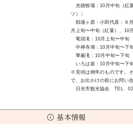
光徳牧場：10月中旬（紅葉
ツ）〕
戦場ヶ原・小田代原：９月下
月上旬〜中旬（紅葉）、10
竜頭滝：10月上旬〜中旬
中禅寺湖：10月中旬〜下
華厳滝：10月中旬〜下旬
いろは坂：10月中旬〜下
※見頃は例年のものです。
で、お出かけの前にお問い
日光市観光協会 TEL 0288
基本情報