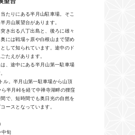
展望台
き当たりにある半月山駐車場。そこ
に半月山展望台があります。
に突き出る八丁出島と、後ろに雄々
、奥には戦場ヶ原や白根山まで望め
トとして知られています。途中のド
見ごたえがあります。
には、途中にある半月山第一駐車場
す。
メートル。半月山第一駐車場から山頂
から半月峠を経て中禅寺湖畔の狸窪
時間で、短時間でも奥日光の自然を
グコースとなっています。
）
〜中旬