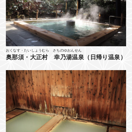
おくなす・たいしょうむら さちのゆおんせん
奥那須・大正村 幸乃湯温泉（日帰り温泉）