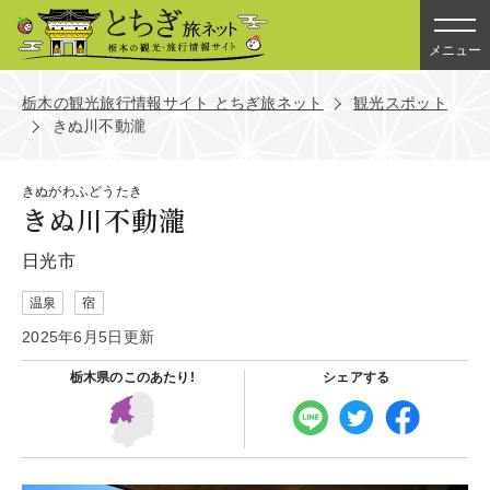
メニュー
栃木の観光旅行情報サイト とちぎ旅ネット
観光スポット
きぬ川不動瀧
きぬがわふどうたき
きぬ川不動瀧
日光市
温泉
宿
2025年6月5日更新
栃木県の
このあたり!
シェアする