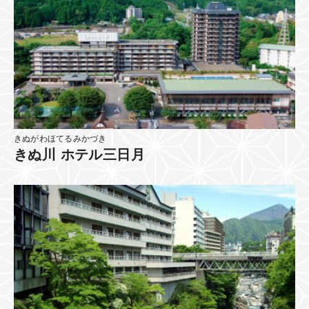
きぬがわほてるみかづき
きぬ川 ホテル三日月