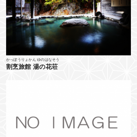
かっぽうりょかん ゆのはなそう
割烹旅館 湯の花荘