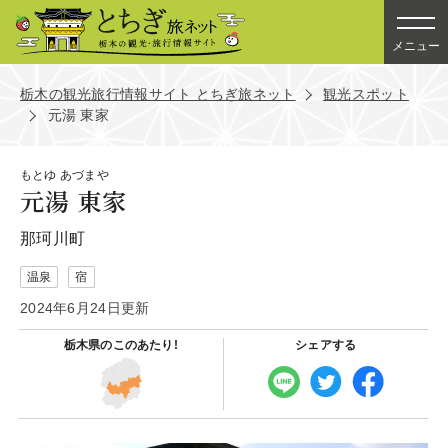
メニュー
栃木の観光旅行情報サイト とちぎ旅ネット
観光スポット
元湯 東家
もとゆ あづまや
元湯 東家
那珂川町
温泉
宿
2024年6月24日更新
栃木県の
このあたり!
シェアする