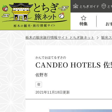
とちぎガイド
と
特集
お
栃木の観光旅行情報サイト とちぎ旅ネット
観光
かんでおほてるずさの
CANDEO HOTELS 
佐野市
宿
2021年11月18日更新