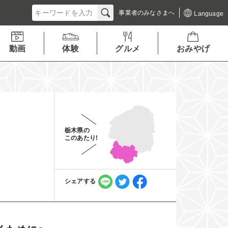
事業者の
みなさまへ
Language
動画
体験
グルメ
おみやげ
栃木県の
このあたり!
シェアする