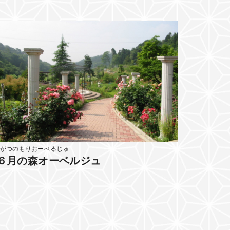
6がつのもりおーべるじゅ
６月の森オーベルジュ