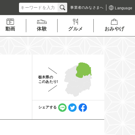
事業者の
みなさまへ
Language
動画
体験
グルメ
おみやげ
栃木県の
このあたり!
シェアする