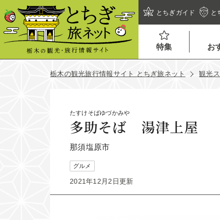
とちぎガイド
と
特集
お
栃木の観光旅行情報サイト とちぎ旅ネット
観光
たすけそばゆづかみや
多助そば 湯津上屋
那須塩原市
グルメ
2021年12月2日更新