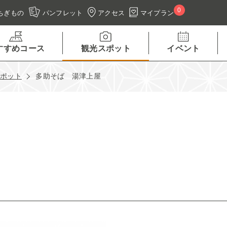
0
アクセス
マイプラン
ちぎもの
パンフレット
すすめコース
観光スポット
イベント
スポット
多助そば 湯津上屋