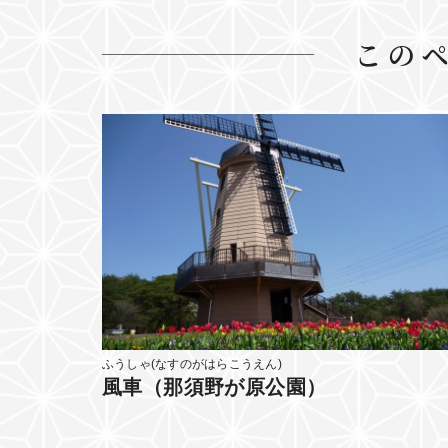
この
ふうしゃ(なすのがはらこうえん)
風車（那須野が原公園）