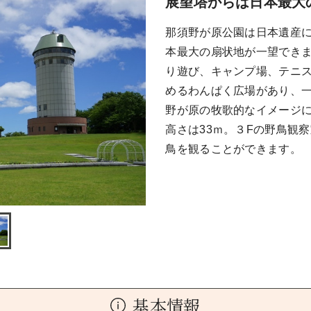
展望塔からは日本最大
那須野が原公園は日本遺産
本最大の扇状地が一望でき
り遊び、キャンプ場、テニ
めるわんぱく広場があり、
野が原の牧歌的なイメージ
高さは33ｍ。３Fの野鳥観
鳥を観ることができます。
基本情報