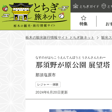
とちぎガイド
と
特集
お
栃木の観光旅行情報サイト とちぎ旅ネット
観光
なすのがはらこうえんてんぼうとうさんさんたわー
那須野が原公園 展望
那須塩原市
レジャー・体験
2024年6月20日更新