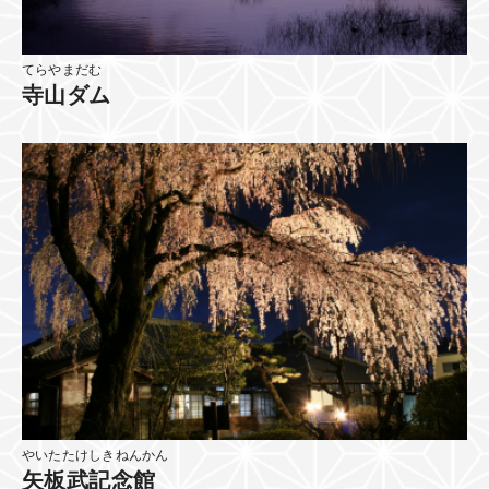
てらやまだむ
寺山ダム
やいたたけしきねんかん
矢板武記念館