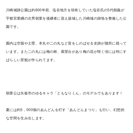
川崎城跡公園は約800年前、塩谷地方を領有していた塩谷氏の5代朝義が
宇都宮業綱の次男
朝業
を後継者に迎え築城した川崎城の跡地を整備した公
園です。
園内は空掘や土塁、本丸や二の丸など昔をしのばせる史跡が随所に残って
います。また二の丸には梅の林、展望台があり梅の花が咲く頃には特にす
ばらしい景観が作られてます。
朝業公は矢板市のゆるキャラ「
ともなりくん
」のモデルでもあります！
夏には約5，000個のあんどんを灯す「あんどんまつり」も行い、幻想的
な空間を生み出します。