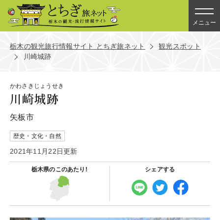
メニュー
栃木の観光旅行情報サイト とちぎ旅ネット
観光スポット
川崎城跡
かわさきじょうせき
川崎城跡
矢板市
歴史・文化・自然
2021年11月22日更新
栃木県の
このあたり!
シェアする