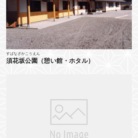
すばなざかこうえん
須花坂公園（憩い館・ホタル）