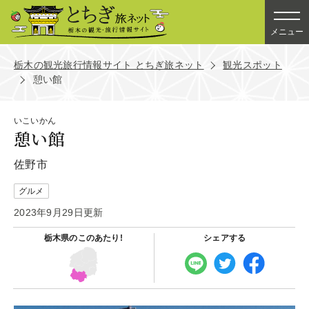
メニュー
栃木の観光旅行情報サイト とちぎ旅ネット
観光スポット
憩い館
いこいかん
憩い館
佐野市
グルメ
2023年9月29日更新
栃木県の
このあたり!
シェアする