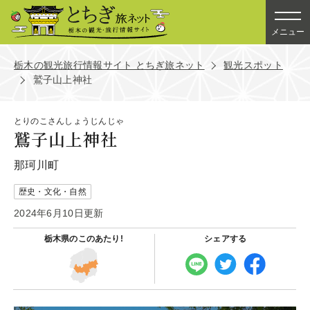
メニュー
栃木の観光旅行情報サイト とちぎ旅ネット
観光スポット
鷲子山上神社
とりのこさんしょうじんじゃ
鷲子山上神社
那珂川町
歴史・文化・自然
2024年6月10日更新
栃木県の
このあたり!
シェアする