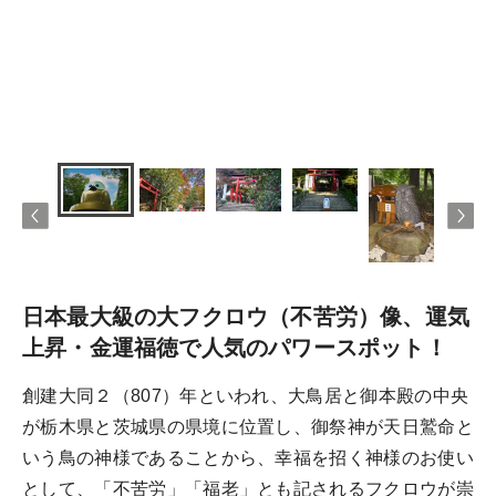
日本最大級の大フクロウ（不苦労）像、運気
上昇・金運福徳で人気のパワースポット！
創建大同２（807）年といわれ、大鳥居と御本殿の中央
が栃木県と茨城県の県境に位置し、御祭神が天日鷲命と
いう鳥の神様であることから、幸福を招く神様のお使い
として、「不苦労」「福老」とも記されるフクロウが崇