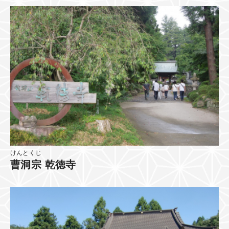
けんとくじ
曹洞宗 乾徳寺