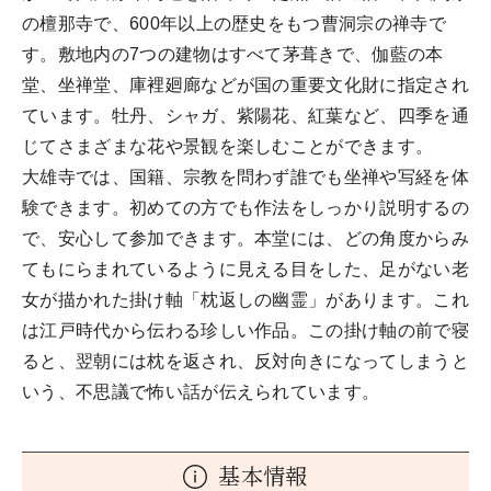
の檀那寺で、600年以上の歴史をもつ曹洞宗の禅寺で
す。敷地内の7つの建物はすべて茅葺きで、伽藍の本
堂、坐禅堂、庫裡廻廊などが国の重要文化財に指定され
ています。牡丹、シャガ、紫陽花、紅葉など、四季を通
じてさまざまな花や景観を楽しむことができます。
大雄寺では、国籍、宗教を問わず誰でも坐禅や写経を体
験できます。初めての方でも作法をしっかり説明するの
で、安心して参加できます。本堂には、どの角度からみ
てもにらまれているように見える目をした、足がない老
女が描かれた掛け軸「枕返しの幽霊」があります。これ
は江戸時代から伝わる珍しい作品。この掛け軸の前で寝
ると、翌朝には枕を返され、反対向きになってしまうと
いう、不思議で怖い話が伝えられています。
基本情報