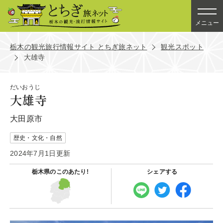
メニュー
栃木の観光旅行情報サイト とちぎ旅ネット
観光スポット
大雄寺
だいおうじ
大雄寺
大田原市
歴史・文化・自然
2024年7月1日更新
栃木県の
このあたり!
シェアする