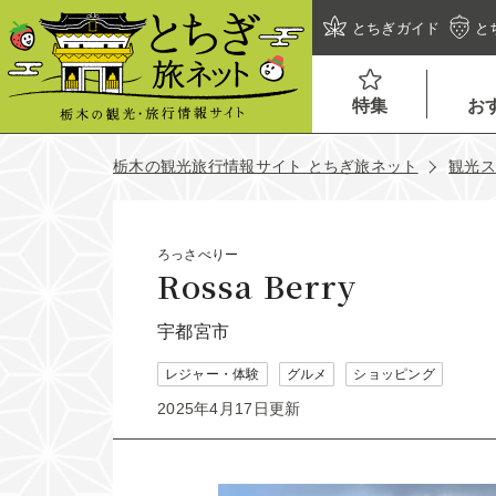
とちぎガイド
と
特集
お
栃木の観光旅行情報サイト とちぎ旅ネット
観光
ろっさべりー
Rossa Berry
宇都宮市
レジャー・体験
グルメ
ショッピング
2025年4月17日更新