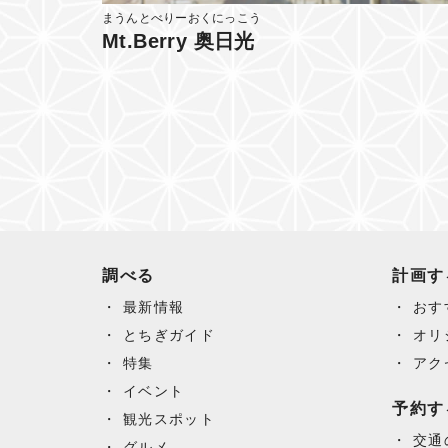
まうんとべりーおくにっこう
Mt.Berry 奥日光
調べる
計画す
最新情報
おす
とちぎガイド
オリ
特集
アク
イベント
予約す
観光スポット
交通
グルメ