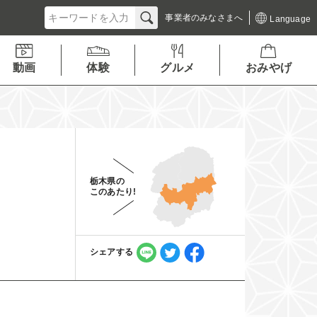
事業者の
みなさまへ
Language
動画
体験
グルメ
おみやげ
栃木県の
このあたり!
シェアする