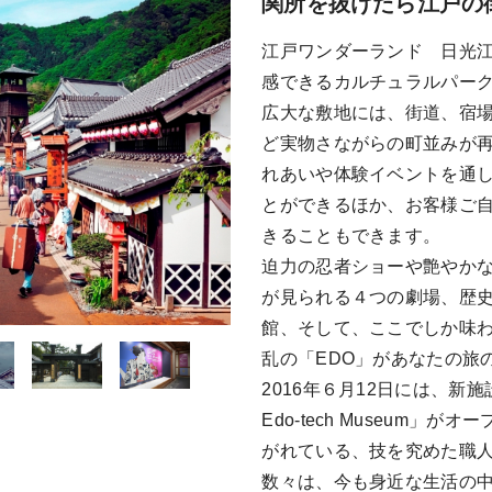
関所を抜けたら江戸の
江戸ワンダーランド 日光
感できるカルチュラルパー
広大な敷地には、街道、宿
ど実物さながらの町並みが
れあいや体験イベントを通
とができるほか、お客様ご
きることもできます。
迫力の忍者ショーや艶やか
が見られる４つの劇場、歴
館、そして、ここでしか味
乱の「EDO」があなたの旅
2016年６月12日には、新施
Edo-tech Museum
がれている、技を究めた職
数々は、今も身近な生活の