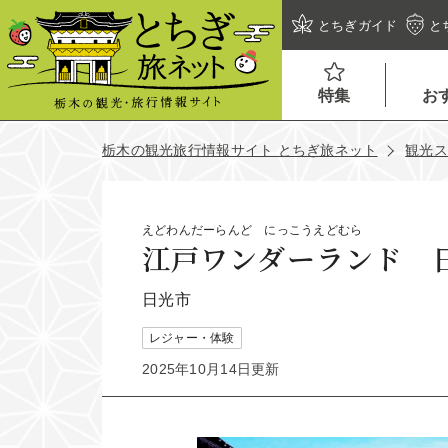
とちぎガイド
と
特集
お
栃木の観光旅行情報サイト とちぎ旅ネット
観光
えどわんだーらんど にっこうえどむら
江戸ワンダーランド 
日光市
レジャー・体験
2025年10月14日更新