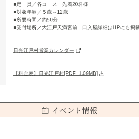
■定 員／各コース 先着20名様
■対象年齢／５歳～12歳
■所要時間／約50分
■受付場所／大江戸天満宮前 口入屋詳細はHPにも掲
日光江戸村営業カレンダー
【料金表】日光江戸村[PDF_1.09MB]
イベント情報