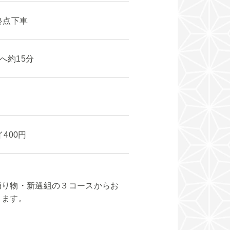
終点下車
へ約15分
400円
捕り物・新選組の３コースからお
きます。