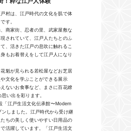
街！粋な江戸人体験
江戸村は、江戸時代の文化を肌で体
クです。
場、商家街、忍者の里、武家屋敷な
再現されていて、江戸人たちとのふ
して、活きた江戸の息吹に触れるこ
自身もお着替えをして江戸人になり
な花魁が見られる若松屋などお芝居
史や文化を学ぶことができる展示
わえないお食事など、まさに百花繚
の思い出を彩ります。
設「江戸生活文化伝承館〜Modern
」がオープンしました。江戸時代から受け継
人たちの美しく使いやすい日用品の
中で活躍しています。「江戸生活文