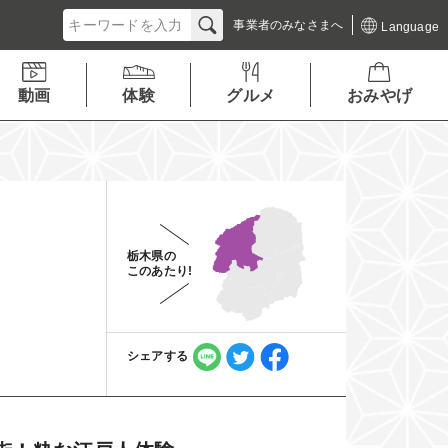
事業者の
みなさまへ
Language
動画
体験
グルメ
おみやげ
栃木県の
このあたり!
シェアする